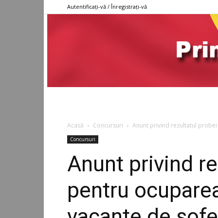
Autentificați-vă / Înregistrați-vă
Acasă
Concursuri
Anunt privind rezultatul probei 
Concursuri
Anunt privind re
pentru ocuparea
vacante de sofe