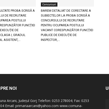
Concursuri
ULTATE PROBA SCRISĂ A
BAREM DETALIAT DE CORECTARE A
UI DE RECRUTARE
SUBIECTELOR LA PROBA SCRISĂ A
UPAREA POSTULUI
CONCURSULUI DE RECRUTARE
RESPUNZĂTOR FUNCȚIEI
PENTRU OCUPAREA POSTULUI
 EXECUȚIE DE
VACANT CORESPUNZĂTOR FUNCȚIEI
 CLASA I, GRADUL
PUBLICE DE EXECUȚIE DE
L ASISTENT,...
INSPECTOR,...
PRE NOI
U
na Arcani, Județul Gorj Telefon: 0253 278004; Fax: 0253
04 Email: primariaarcani@yahoo.com www.comuna-