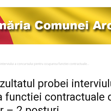
Comuna
interviului a concursului pentru ocuparea functiei contractuale...
zultatul probei interviu
Arcani
 functiei contractuale 
r – 2 posturi