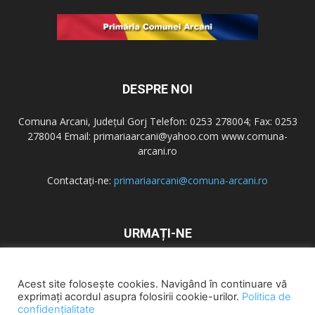
DESPRE NOI
Comuna Arcani, Județul Gorj Telefon: 0253 278004; Fax: 0253
278004 Email: primariaarcani@yahoo.com www.comuna-
arcani.ro
Contactați-ne:
primariaarcani@comuna-arcani.ro
URMAȚI-NE
Acest site folosește cookies. Navigând în continuare vă
exprimați acordul asupra folosirii cookie-urilor.
Politica de
confidențialitate