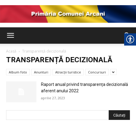
Comuna
Acasă
Transparență decizională
TRANSPARENȚĂ DECIZIONALĂ
Arcani
Album foto
Anunturi
Atracții turistice
Concursuri
Raport anual privind transparența decizională
aferent anului 2022
aprilie 27, 2023