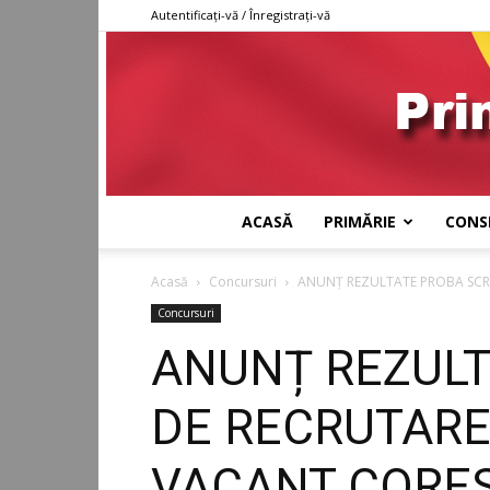
Autentificați-vă / Înregistrați-vă
ACASĂ
PRIMĂRIE
CONSI
Acasă
Concursuri
ANUNȚ REZULTATE PROBA SCR
Concursuri
ANUNȚ REZULT
DE RECRUTARE
VACANT CORES