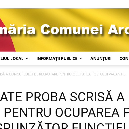
LIUL LOCAL
INFORMAȚII PUBLICE
ANUNȚURI
CON
Comuna
ISĂ A CONCURSULUI DE RECRUTARE PENTRU OCUPAREA POSTULUI VACANT...
ATE PROBA SCRISĂ A
Arcani
 PENTRU OCUPAREA 
PUNZĂTOR FUNCȚIEI 