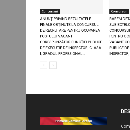
Concursuri
Concursuri
ANUNȚ PRIVIND REZULTATELE
BAREM DET
FINALE OBȚINUTE LA CONCURSUL
SUBIECTELO
DE RECRUTARE PENTRU OCUPAREA
CONCURSUL
POSTULUI VACANT
PENTRU OC
CORESPUNZĂTOR FUNCȚIEI PUBLICE
VACANT CO
DE EXECUȚIE DE INSPECTOR, CLASA
PUBLICE DE
I, GRADUL PROFESIONAL...
INSPECTOR,.
DES
Comu