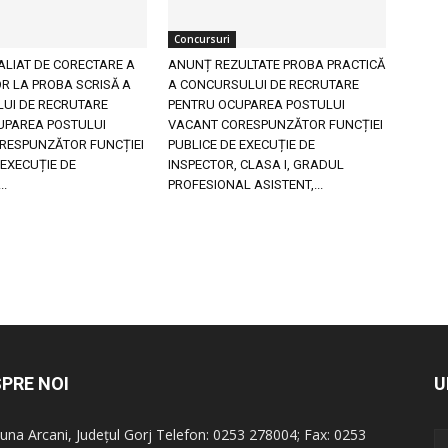
Concursuri
ALIAT DE CORECTARE A
ANUNȚ REZULTATE PROBA PRACTICĂ
R LA PROBA SCRISĂ A
A CONCURSULUI DE RECRUTARE
UI DE RECRUTARE
PENTRU OCUPAREA POSTULUI
UPAREA POSTULUI
VACANT CORESPUNZĂTOR FUNCȚIEI
RESPUNZĂTOR FUNCȚIEI
PUBLICE DE EXECUȚIE DE
 EXECUȚIE DE
INSPECTOR, CLASA I, GRADUL
..
PROFESIONAL ASISTENT,...
PRE NOI
U
na Arcani, Județul Gorj Telefon: 0253 278004; Fax: 0253