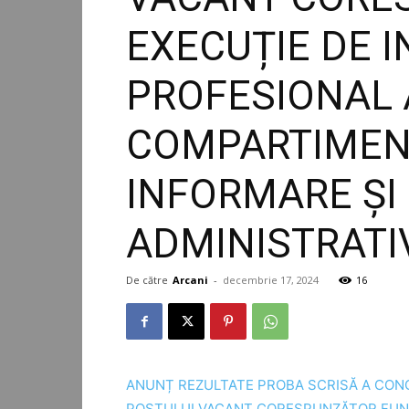
EXECUȚIE DE I
PROFESIONAL 
COMPARTIMENT
INFORMARE ȘI
ADMINISTRATI
De către
Arcani
-
decembrie 17, 2024
16
ANUNȚ REZULTATE PROBA SCRISĂ A CO
POSTULUI VACANT CORESPUNZĂTOR FUNCȚ