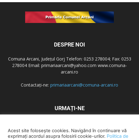
DESPRE NOI
Comuna Arcani, Județul Gorj Telefon: 0253 278004; Fax: 0253
278004 Email: primariaarcani@yahoo.com www.comuna-
arcani.ro
Contactați-ne:
primariaarcani@comuna-arcani.ro
URMAȚI-NE
Acest site folosește cookies. Navigând în continuare vă
exprimați acordul asupra folosirii cookie-urilor.
Politica de