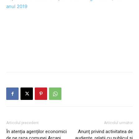
anul 2019
Articolul precedent
Articolul următor
În atenția agenților economici
Anunț privind activitatea de
de pe raza comunei Arcani
audiențe, relații cu publicul și